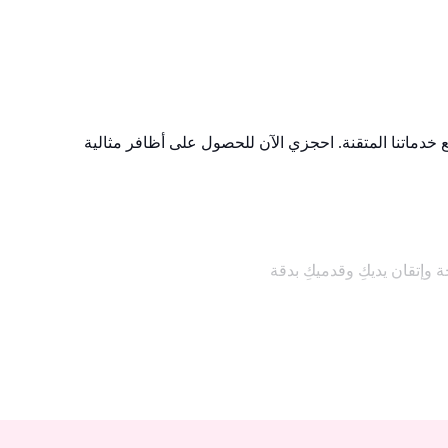
 خدماتنا المتقنة. احجزي الآن للحصول على أظافر مثالية
ة وإتقان يديكِ وقدميكِ بدقة
 بجودة الصالون. تجربة رعاية شعر استثنائية تناسب أسلوبك الشخصي