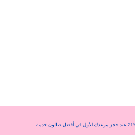
احصل على خصم يصل إلى 15٪ عند حجز موعدك الأول في أفضل صالون خدمة