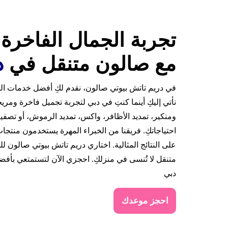
تجربة الجمال الفاخرة
مع صالون متنقل في
د
في دريم تاتش بيوتي صالون، نقدم لكِ أفضل خدمات الت
نأتي إليكِ أينما كنتِ في دبي لتجربة تجميل فاخرة ومري
ومنكير، تمديد الأظافر، واكس، تمديد الرموش، أو تصفيف
احتياجاتكِ. فريقنا من الخبراء المهرة يستخدمون منتج
على النتائج المثالية. اختاري دريم تاتش بيوتي صالون
متنقل لا تُنسى في منزلكِ. احجزي الآن لتستمتعي بأف
دبي
احجز موعدك