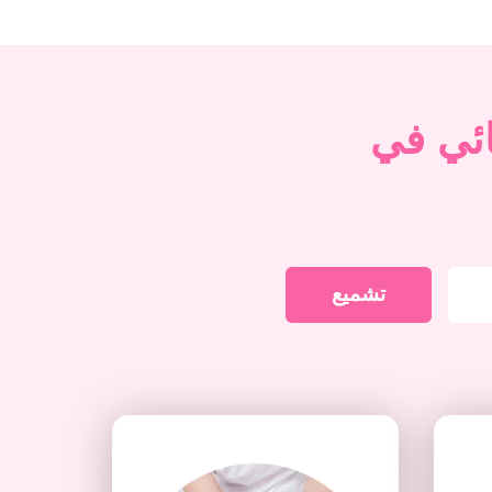
ائي في
تشميع