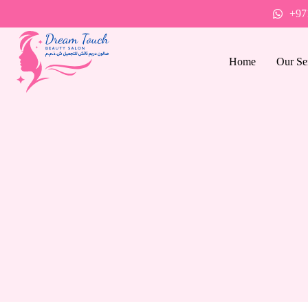
+97
Home
Our Se