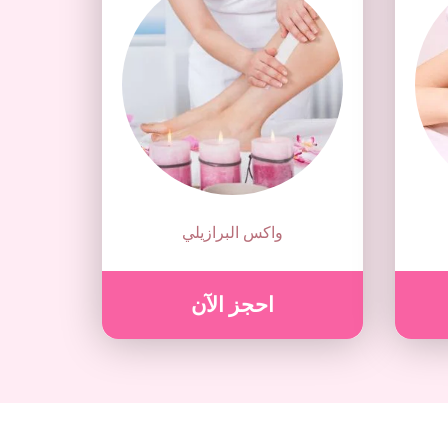
واكس البرازيلي
احجز الآن