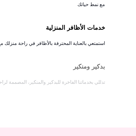
مع نمط حياتك
خدمات الأظافر المنزلية
استمتعي بالعناية المحترفة بالأظافر في راحة منزلك مع
بدكير ومنكير
تدللي بخدماتنا الفاخرة للبدكير والمنكير، المصممة لراح
خدمات صالون الشعر
غيري مظهرك مع قصات الشعر، والتصفيفات، والعلاجات