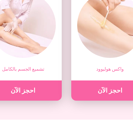
واكس هوليوود
تشميع الجسم بالكامل
احجز الآن
احجز الآن